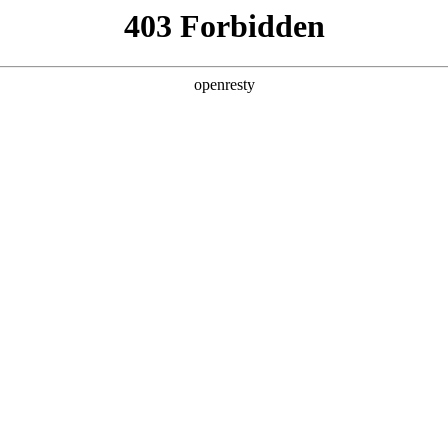
牌天地
预约品鉴
验，感受z6mg人生就是博汽车的驾乘动力，我们将根据
，以便更好为您提供试驾服务，信息提交成功后，服务中心
动与您联系！
1.选择您要驾驶的车型
全新一代 瑞虎9
瑞虎9X