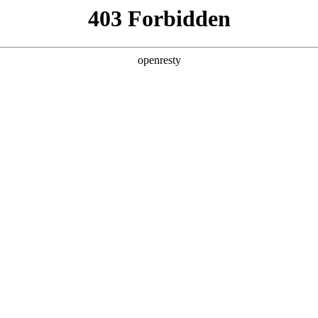
牌天地
预约品鉴
验，感受z6mg人生就是博汽车的驾乘动力，我们将根据
，以便更好为您提供试驾服务，信息提交成功后，服务中心
动与您联系！
1.选择您要驾驶的车型
全新一代 瑞虎9
瑞虎9X